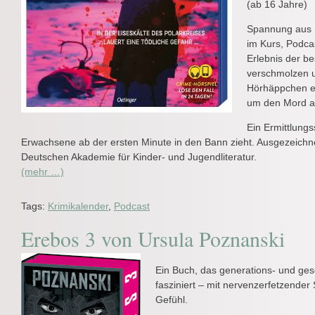
(ab 16 Jahre)
Spannung aus S
im Kurs, Podca
Erlebnis der b
verschmolzen un
Hörhäppchen e
um den Mord an
Ein Ermittlung
Erwachsene ab der ersten Minute in den Bann zieht. Ausgezeichne
Deutschen Akademie für Kinder- und Jugendliteratur.
(mehr …)
Tags:
Krimikalender
,
Podcast
Erebos 3 von Ursula Poznanski
Ein Buch, das generations- und ge
fasziniert – mit nervenzerfetzende
Gefühl.