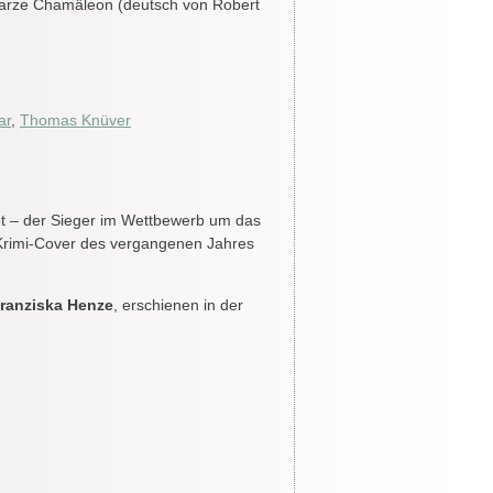
arze Chamäleon (deutsch von Robert
ar
,
Thomas Knüver
t – der Sieger im Wettbewerb um das
 Krimi-Cover des vergangenen Jahres
ranziska Henze
, erschienen in der