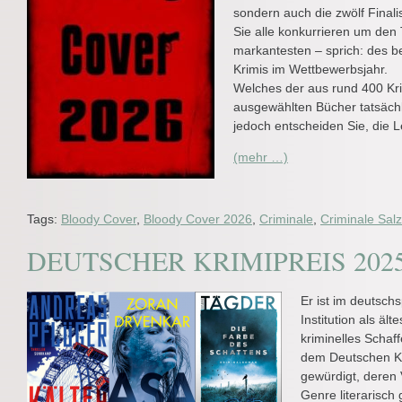
sondern auch die zwölf Final
Sie alle konkurrieren um den T
markantesten – sprich: des b
Krimis im Wettbewerbsjahr.
Welches der aus rund 400 Kr
ausgewählten Bücher tatsächl
jedoch entscheiden Sie, die 
(mehr …)
Tags:
Bloody Cover
,
Bloody Cover 2026
,
Criminale
,
Criminale Sal
DEUTSCHER KRIMIPREIS 202
Er ist im deutsch
Institution als äl
kriminelles Scha
dem Deutschen Kri
gewürdigt, deren 
Genre literarisch 