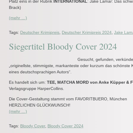
Platz eins in der Rubrik
INTERNATIONAL
: Jake Lamar: Das schw
Brack)
(mehr …)
Tags:
Deutscher Krimipreis
,
Deutscher Krimipreis 2024
,
Jake Lam
Siegertitel Bloody Cover 2024
Gesucht, gefunden, verkünde
„originellste, stimmigste, markanteste oder kurzum das schönste
eines deutschsprachigen Autors“.
Es handelt sich um:
TEE, MATCHA MORD von Anke Küpper & F
Verlagsgruppe HarperCollins.
Die Cover-Gestaltung stammt vom FAVORITBUERO, München
HERZLICHEN GLÜCKWUNSCH!
(mehr …)
Tags:
Bloody Cover
,
Bloody Cover 2024