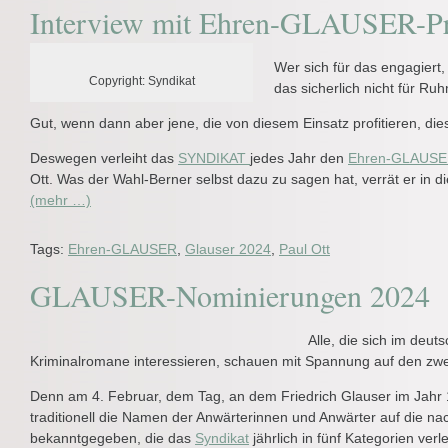
Interview mit Ehren-GLAUSER-Pre
Wer sich für das engagiert,
Copyright: Syndikat
das sicherlich nicht für Ru
Gut, wenn dann aber jene, die von diesem Einsatz profitieren, di
Deswegen verleiht das
SYNDIKAT
jedes Jahr den
Ehren-GLAUS
Ott. Was der Wahl-Berner selbst dazu zu sagen hat, verrät er in d
(mehr …)
Tags:
Ehren-GLAUSER
,
Glauser 2024
,
Paul Ott
GLAUSER-Nominierungen 2024
Alle, die sich im deu
Kriminalromane interessieren, schauen mit Spannung auf den zwe
Denn am 4. Februar, dem Tag, an dem Friedrich Glauser im Jahr
traditionell die Namen der Anwärterinnen und Anwärter auf die n
bekanntgegeben, die das
Syndikat
jährlich in fünf Kategorien ver