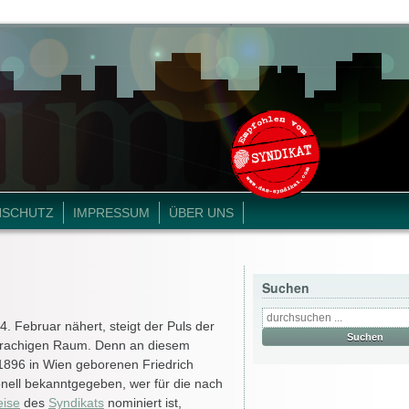
NSCHUTZ
IMPRESSUM
ÜBER UNS
Suchen
. Februar nähert, steigt der Puls der
prachigen Raum. Denn an diesem
896 in Wien geborenen Friedrich
ionell bekanntgegeben, wer für die nach
ise
des
Syndikats
nominiert ist,