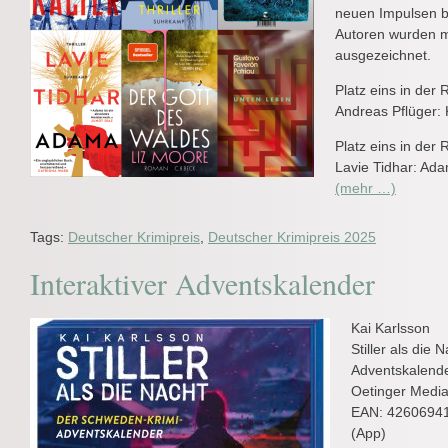
neuen Impulsen b
Autoren wurden m
ausgezeichnet.
Platz eins in der 
Andreas Pflüger: 
Platz eins in der 
Lavie Tidhar: Ad
(mehr …)
Tags:
Deutscher Krimipreis
,
Deutscher Krimipreis 2025
Interaktiver Adventskalender
Kai Karlsson
Stiller als die
Adventskalend
Oetinger Medi
EAN: 42606941
(App)