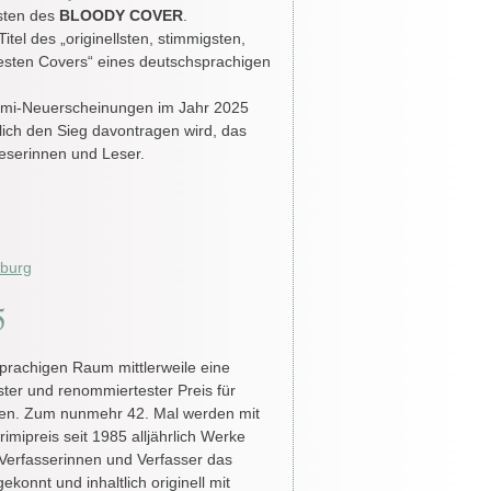
isten des
BLOODY COVER
.
itel des „originellsten, stimmigsten,
esten Covers“ eines deutschsprachigen
imi-Neuerscheinungen im Jahr 2025
ich den Sieg davontragen wird, das
Leserinnen und Leser.
zburg
5
sprachigen Raum mittlerweile eine
tester und renommiertester Preis für
ffen. Zum nunmehr 42. Mal werden mit
mipreis seit 1985 alljährlich Werke
Verfasserinnen und Verfasser das
gekonnt und inhaltlich originell mit